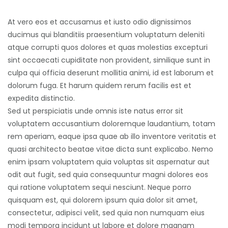
At vero eos et accusamus et iusto odio dignissimos
ducimus qui blanditiis praesentium voluptatum deleniti
atque corrupti quos dolores et quas molestias excepturi
sint occaecati cupiditate non provident, similique sunt in
culpa qui officia deserunt mollitia animi, id est laborum et
dolorum fuga. Et harum quidem rerum facilis est et
expedita distinctio.
Sed ut perspiciatis unde omnis iste natus error sit
voluptatem accusantium doloremque laudantium, totam
rem aperiam, eaque ipsa quae ab illo inventore veritatis et
quasi architecto beatae vitae dicta sunt explicabo. Nemo
enim ipsam voluptatem quia voluptas sit aspernatur aut
odit aut fugit, sed quia consequuntur magni dolores eos
qui ratione voluptatem sequi nesciunt. Neque porro
quisquam est, qui dolorem ipsum quia dolor sit amet,
consectetur, adipisci velit, sed quia non numquam eius
modi tempora incidunt ut labore et dolore magnam